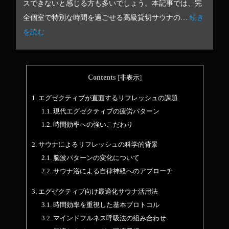
スできないと感じる方も多いでしょう。本記事では、完
全個室で特別な時間を過ごせる高級貸切サウナの…
続き
を読む
Contents
[
非表示
]
1.
エグゼクティブが直面するリフレッシュの課題
1.1.
現代エグゼクティブの疲労パターン
1.2.
時間効率への強いこだわり
2.
サウナによるリフレッシュの科学的背景
2.1.
脳波パターンの変化について
2.2.
サウナ浴による自律神経へのアプローチ
3.
エグゼクティブ向け最適化サウナ活用法
3.1.
時間効率を重視した基本プロトコル
3.2.
マインドフルネス呼吸法の組み合わせ