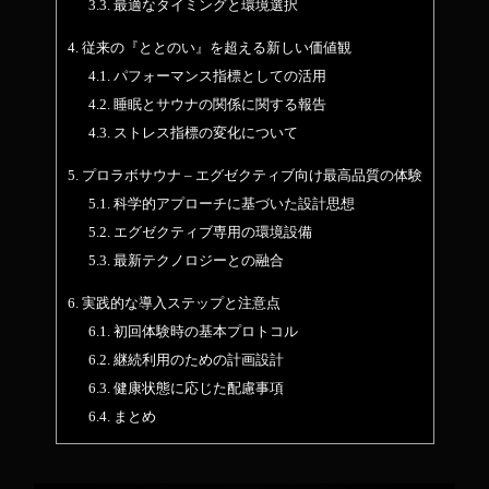
3.3.
最適なタイミングと環境選択
4.
従来の『ととのい』を超える新しい価値観
4.1.
パフォーマンス指標としての活用
4.2.
睡眠とサウナの関係に関する報告
4.3.
ストレス指標の変化について
5.
プロラボサウナ – エグゼクティブ向け最高品質の体験
5.1.
科学的アプローチに基づいた設計思想
5.2.
エグゼクティブ専用の環境設備
5.3.
最新テクノロジーとの融合
6.
実践的な導入ステップと注意点
6.1.
初回体験時の基本プロトコル
6.2.
継続利用のための計画設計
6.3.
健康状態に応じた配慮事項
6.4.
まとめ