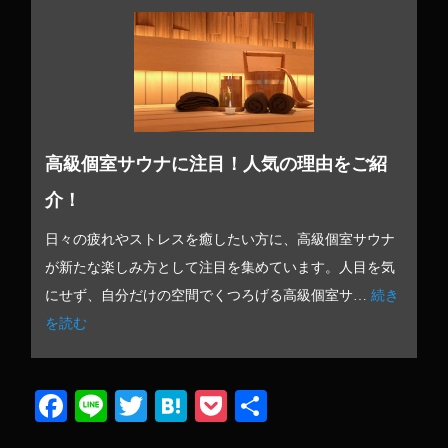
高級個室サウナに注目！人気の理由をご紹
介！
日々の疲れやストレスを癒したい方に、高級個室サウナ
が新たな楽しみ方として注目を集めています。人目を気
にせず、自分だけの空間でくつろげる高級個室サ…
続き
を読む
Fa
Li
T
H
P
共
ce
ne
wi
at
oc
有