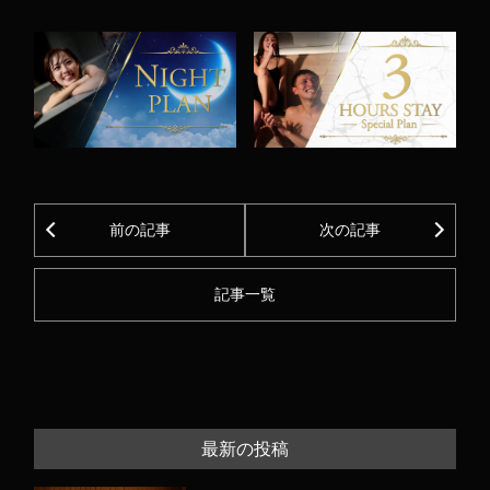
bo
tte
en
ke
ok
r
a
t
前の記事
次の記事
記事一覧
最新の投稿