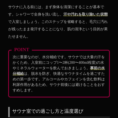
サウナに入る前には、まず身体を清潔にすることが基本で
す。シャワーで全身を洗い流し、
汗や汚れを取り除いた状態
で入室しましょう。このステップを省略すると、毛穴に汚れ
が残ったまま発汗することになり、肌の清浄という目的が果
たせません。
POINT
次に重要なのが、水分補給です。サウナでは大量の汗を
かくため、入室前にコップ1〜2杯(200〜400ml程度)の水
やミネラルウォーターを飲んでおきましょう。
事前の水
分補給
は、脱水を防ぎ、快適なサウナタイムを過ごすた
めの第一歩です。アルコールやカフェインを含む飲料は
利尿作用があるため、サウナ前後には避けることをおす
すめします。
サウナ室での過ごし方と温度選び