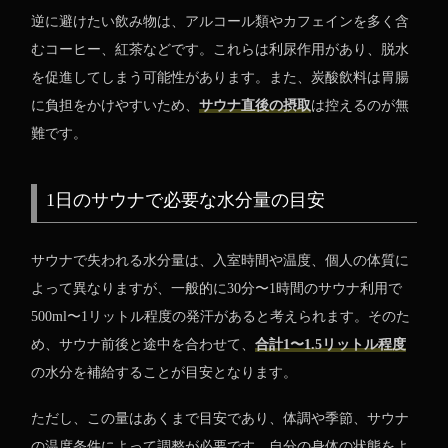
逆に避けたい飲み物は、アルコール類やカフェインを多く含
むコーヒー、紅茶などです。これらは利尿作用があり、脱水
を促進してしまう可能性があります。また、炭酸飲料は胃腸
に負担をかけやすいため、
サウナ直後の摂取
は控えるのが無
難です。
1日のサウナで必要な水分量の目安
サウナで失われる水分量は、入室時間や温度、個人の体質に
よって異なりますが、一般的に30分〜1時間のサウナ利用で
500ml〜1リットル程度の発汗があると考えられます。そのた
め、サウナ前後と途中を合わせて、
合計1〜1.5リットル程度
の水分を補給することが目安となります。
ただし、この量はあくまで目安であり、体調や季節、サウナ
の温度条件によって調整が必要です。自分の身体の状態をよ