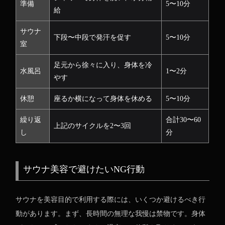
準備
5〜10分
給
サウナ
下段〜中段で発汗を促す
5〜10分
室
足元から徐々に入り、身体を冷
水風呂
1〜2分
やす
休憩
座るか横になって身体を休める
5〜10分
繰り返
合計30〜60
上記のサイクルを2〜3回
し
分
サウナ美容で避けたいNG行動
サウナを美容目的で利用する際には、いくつか避けるべき行
動があります。まず、長時間の無理な我慢は禁物です。身体