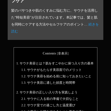
フケア
髪のパサつきや肌のくすみに悩む方に、サウナを活用し
た“時短美容”が注目されています。本記事では、髪と肌
を同時にケアする方法やセルフケアのポイント…
続きを
読む
Contents
[
非表示
]
1.
サウナ美容とは？肌をすこやかに保つ入り方の基本
1.1.
サウナがもたらす美容面でのメリット
1.2.
サウナ美容を始める前に知っておきたいこと
1.3.
サウナ美容に適した頻度と時間帯
2.
サウナ美容の正しい入り方を実践しよう
2.1.
サウナに入る前の準備で大切なこと
2.2.
サウナ室での過ごし方と温度選び