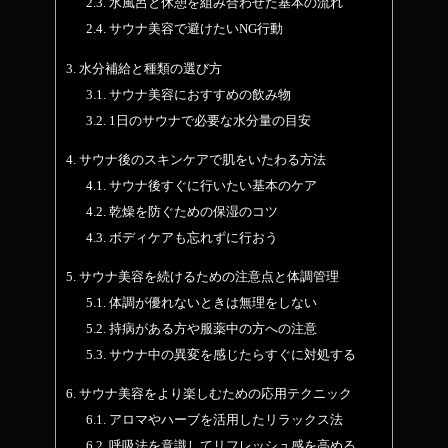
2.3.
水風呂と休憩を組み合わせた基本の流れ
2.4.
サウナ美容で避けたいNG行動
3.
水分補給と種類の選び方
3.1.
サウナ美容におすすめの飲み物
3.2.
1日のサウナで必要な水分量の目安
4.
サウナ後のスキンケアで肌をいたわる方法
4.1.
サウナ後すぐに行いたい基本のケア
4.2.
乾燥を防ぐための保湿のコツ
4.3.
ボディケアも忘れずに行おう
5.
サウナ美容を続けるための注意点と体調管理
5.1.
体調が優れないときは無理をしない
5.2.
持病がある方や服薬中の方への注意
5.3.
サウナ中の異変を感じたらすぐに対処する
6.
サウナ美容をより楽しむための応用テクニック
6.1.
アロマやハーブを活用したリラックス法
6.2.
呼吸法を意識してリフレッシュ感を高める